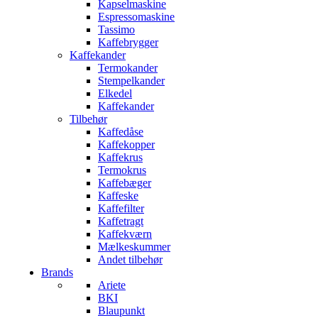
Kapselmaskine
Espressomaskine
Tassimo
Kaffebrygger
Kaffekander
Termokander
Stempelkander
Elkedel
Kaffekander
Tilbehør
Kaffedåse
Kaffekopper
Kaffekrus
Termokrus
Kaffebæger
Kaffeske
Kaffefilter
Kaffetragt
Kaffekværn
Mælkeskummer
Andet tilbehør
Brands
Ariete
BKI
Blaupunkt