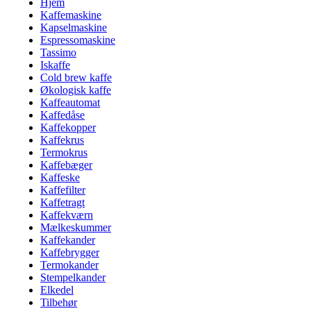
Hjem
Kaffemaskine
Kapselmaskine
Espressomaskine
Tassimo
Iskaffe
Cold brew kaffe
Økologisk kaffe
Kaffeautomat
Kaffedåse
Kaffekopper
Kaffekrus
Termokrus
Kaffebæger
Kaffeske
Kaffefilter
Kaffetragt
Kaffekværn
Mælkeskummer
Kaffekander
Kaffebrygger
Termokander
Stempelkander
Elkedel
Tilbehør