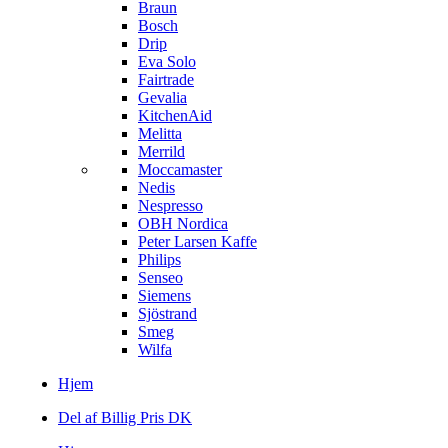
Braun
Bosch
Drip
Eva Solo
Fairtrade
Gevalia
KitchenAid
Melitta
Merrild
Moccamaster
Nedis
Nespresso
OBH Nordica
Peter Larsen Kaffe
Philips
Senseo
Siemens
Sjöstrand
Smeg
Wilfa
Hjem
Del af Billig Pris DK