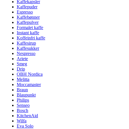
Kaffekapsler
Kaffepuder
Espresso
Kaffebønner
Kaffepulver
Formalet kaffe
Instant kaffe
Koffeinfri kaffe
Kaffesirup
Kaffesukker
Nespresso
Ariete
Smeg
Drip
OBH Nordica
Melitta
Moccamaster
Braun
Blaupunkt
Philips
Senseo
Bosch
KitchenAid
Wilfa
Eva Solo