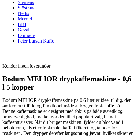
Siemens
Sjöstrand
Nedis
Merrild
BKI
Gevalia
Fairtrade
Peter Larsen Kaffe
Kender ingen leverandør
Bodum MELIOR drypkaffemaskine - 0,6
l 5 kopper
Bodum MELIOR drypkaffemaskine på 0,6 liter er ideel til dig, der
ønsker en stilfuld og funktionel måde at brygge frisk kaffe på.
Denne kaffemaskine er designet med fokus på både æstetik og
brugervenlighed, hvilket gør den til et populært valg blandt
kaffeentusiaster. Når du bruger maskinen, fylder du blot vand i
beholderen, tilsætter friskmalet kaffe i filteret, og tænder for
maskinen. Den drypper derefter langsomt og jævnt, hvilket sikrer en