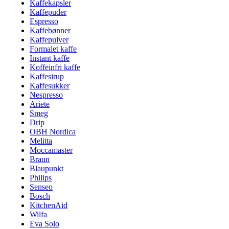
Kaffekapsler
Kaffepuder
Espresso
Kaffebønner
Kaffepulver
Formalet kaffe
Instant kaffe
Koffeinfri kaffe
Kaffesirup
Kaffesukker
Nespresso
Ariete
Smeg
Drip
OBH Nordica
Melitta
Moccamaster
Braun
Blaupunkt
Philips
Senseo
Bosch
KitchenAid
Wilfa
Eva Solo