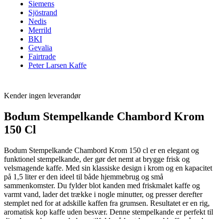
Siemens
Sjöstrand
Nedis
Merrild
BKI
Gevalia
Fairtrade
Peter Larsen Kaffe
Kender ingen leverandør
Bodum Stempelkande Chambord Krom
150 Cl
Bodum Stempelkande Chambord Krom 150 cl er en elegant og
funktionel stempelkande, der gør det nemt at brygge frisk og
velsmagende kaffe. Med sin klassiske design i krom og en kapacitet
på 1,5 liter er den ideel til både hjemmebrug og små
sammenkomster. Du fylder blot kanden med friskmalet kaffe og
varmt vand, lader det trække i nogle minutter, og presser derefter
stemplet ned for at adskille kaffen fra grumsen. Resultatet er en rig,
aromatisk kop kaffe uden besvær. Denne stempelkande er perfekt til