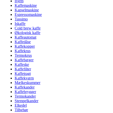
Hjem
Kaffemaskine
Kapselmaskine
Espressomaskine
Tassimo
Iskaffe
Cold brew kaffe
Økologisk kaffe
Kaffeautomat
Kaffedåse
Kaffekopper
Kaffekrus
Termokrus
Kaffebæger
Kaffeske
Kaffefilter
Kaffetragt
Kaffekværn
Mælkeskummer
Kaffekander
Kaffebrygger
Termokander
Stempelkander
Elkedel
Tilbehør