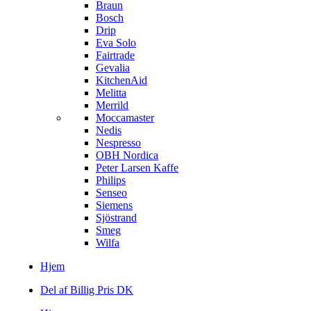
Braun
Bosch
Drip
Eva Solo
Fairtrade
Gevalia
KitchenAid
Melitta
Merrild
Moccamaster
Nedis
Nespresso
OBH Nordica
Peter Larsen Kaffe
Philips
Senseo
Siemens
Sjöstrand
Smeg
Wilfa
Hjem
Del af Billig Pris DK