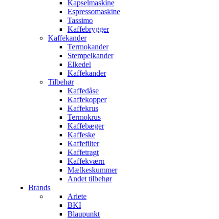
Kapselmaskine
Espressomaskine
Tassimo
Kaffebrygger
Kaffekander
Termokander
Stempelkander
Elkedel
Kaffekander
Tilbehør
Kaffedåse
Kaffekopper
Kaffekrus
Termokrus
Kaffebæger
Kaffeske
Kaffefilter
Kaffetragt
Kaffekværn
Mælkeskummer
Andet tilbehør
Brands
Ariete
BKI
Blaupunkt