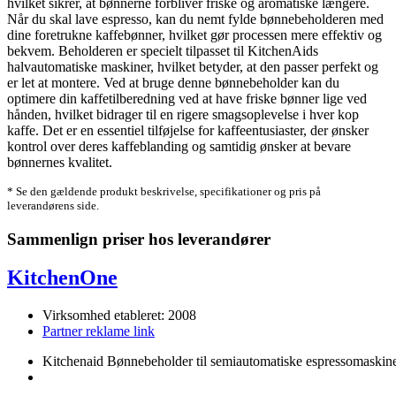
hvilket sikrer, at bønnerne forbliver friske og aromatiske længere.
Når du skal lave espresso, kan du nemt fylde bønnebeholderen med
dine foretrukne kaffebønner, hvilket gør processen mere effektiv og
bekvem. Beholderen er specielt tilpasset til KitchenAids
halvautomatiske maskiner, hvilket betyder, at den passer perfekt og
er let at montere. Ved at bruge denne bønnebeholder kan du
optimere din kaffetilberedning ved at have friske bønner lige ved
hånden, hvilket bidrager til en rigere smagsoplevelse i hver kop
kaffe. Det er en essentiel tilføjelse for kaffeentusiaster, der ønsker
kontrol over deres kaffeblanding og samtidig ønsker at bevare
bønnernes kvalitet.
* Se den gældende produkt beskrivelse, specifikationer og pris på
leverandørens side.
Sammenlign priser hos leverandører
KitchenOne
Virksomhed etableret: 2008
Partner reklame link
Kitchenaid Bønnebeholder til semiautomatiske espressomaskin