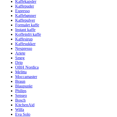
Kaffekapsler
Kaffepuder
Espresso
Kaffebønner
Kaffepulver
Formalet kaffe
Instant kaffe
Koffeinfri kaffe
Kaffesirup
Kaffesukker
Nespresso
Ariete
Smeg
Drip
OBH Nordica
Melitta
Moccamaster
Braun
Blaupunkt
Philips
Senseo
Bosch
KitchenAid
Wilfa
Eva Solo