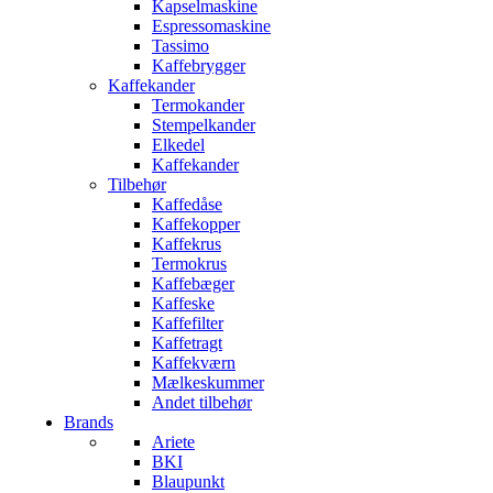
Kapselmaskine
Espressomaskine
Tassimo
Kaffebrygger
Kaffekander
Termokander
Stempelkander
Elkedel
Kaffekander
Tilbehør
Kaffedåse
Kaffekopper
Kaffekrus
Termokrus
Kaffebæger
Kaffeske
Kaffefilter
Kaffetragt
Kaffekværn
Mælkeskummer
Andet tilbehør
Brands
Ariete
BKI
Blaupunkt