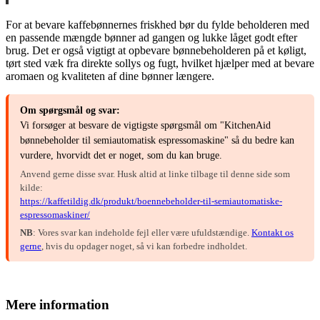
For at bevare kaffebønnernes friskhed bør du fylde beholderen med
en passende mængde bønner ad gangen og lukke låget godt efter
brug. Det er også vigtigt at opbevare bønnebeholderen på et køligt,
tørt sted væk fra direkte sollys og fugt, hvilket hjælper med at bevare
aromaen og kvaliteten af dine bønner længere.
Om spørgsmål og svar:
Vi forsøger at besvare de vigtigste spørgsmål om "KitchenAid
bønnebeholder til semiautomatisk espressomaskine" så du bedre kan
vurdere, hvorvidt det er noget, som du kan bruge.
Anvend gerne disse svar. Husk altid at linke tilbage til denne side som
kilde:
https://kaffetildig.dk/produkt/boennebeholder-til-semiautomatiske-
espressomaskiner/
NB
: Vores svar kan indeholde fejl eller være ufuldstændige.
Kontakt os
gerne
, hvis du opdager noget, så vi kan forbedre indholdet.
Mere information