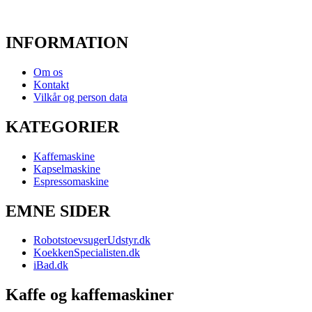
INFORMATION
Om os
Kontakt
Vilkår og person data
KATEGORIER
Kaffemaskine
Kapselmaskine
Espressomaskine
EMNE SIDER
RobotstoevsugerUdstyr.dk
KoekkenSpecialisten.dk
iBad.dk
Kaffe og kaffemaskiner