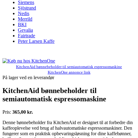
Siemens
Sjöstrand
Nedis
Merrild
BKI
Gevalia
Fairtrade
Peter Larsen Kaffe
KitchenAid bønnebeholder til semiautomatisk espressomaskine
KitchenOne annonce link
På lager ved en leverandør
KitchenAid bønnebeholder til
semiautomatisk espressomaskine
Pris:
365,00 kr.
Denne bønnebeholder fra KitchenAid er designet til at forbedre din
kaffeoplevelse ved brug af halvautomatiske espressomaskiner. Den
fungerer som en praktisk opbevaringsløsning for dine kaffebønner,