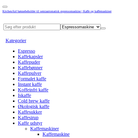
KitchenAid bønnebeholder til semiautomatisk espressomaskine | Kaffe og kaffemaskiner
Kategorier
Espresso
Kaffekapsler
Kaffepuder
Kaffebønner
Kaffepulver
Formalet kaffe
Instant kaffe
Koffeinfri kaffe
Iskaffe
Cold brew kaffe
Økologisk kaffe
Kaffesukker
Kaffesirup
Kaffe udstyr
Kaffemaskiner
Kaffemaskine