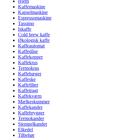
Hjem
Kaffemaskine
Kapselmaskine
Espressomaskine
Tassimo
Iskaffe
Cold brew kaffe
Økologisk kaffe
Kaffeautomat
Kaffedåse
Kaffekopper
Kaffekrus
Termokrus
Kaffebæger
Kaffeske
Kaffefilter
Kaffetragt
Kaffekværn
Mælkeskummer
Kaffekander
Kaffebrygger
Termokander
Stempelkander
Elkedel
Tilbehør