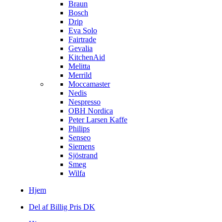
Braun
Bosch
Drip
Eva Solo
Fairtrade
Gevalia
KitchenAid
Melitta
Merrild
Moccamaster
Nedis
Nespresso
OBH Nordica
Peter Larsen Kaffe
Philips
Senseo
Siemens
Sjöstrand
Smeg
Wilfa
Hjem
Del af Billig Pris DK