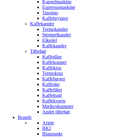
Kapselmaskine
Espressomaskine
Tassimo
Kaffebrygger
Kaffekander
Termokander
Stempelkander
Elkedel
Kaffekander
Tilbehør
Kaffedåse
Kaffekopper
Kaffekrus
Termokrus
Kaffebæger
Kaffeske
Kaffefilter
Kaffetragt
Kaffekværn
Mælkeskummer
Andet tilbehør
Brands
Ariete
BKI
Blaupunkt