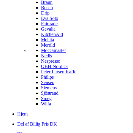
Braun
Bosch
Drip
Eva Solo
Fairtrade
Gevalia
KitchenAid
Melitta
Merrild
Moccamaster
Nedis
Nespresso
OBH Nordica
Peter Larsen Kaffe
Philips
Senseo
Siemens
Sjöstrand
Smeg
Wilfa
Hjem
Del af Billig Pris DK