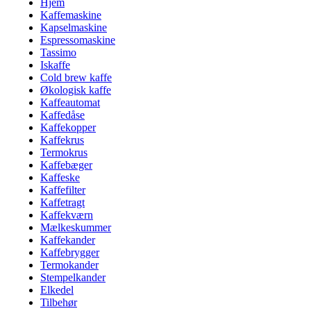
Hjem
Kaffemaskine
Kapselmaskine
Espressomaskine
Tassimo
Iskaffe
Cold brew kaffe
Økologisk kaffe
Kaffeautomat
Kaffedåse
Kaffekopper
Kaffekrus
Termokrus
Kaffebæger
Kaffeske
Kaffefilter
Kaffetragt
Kaffekværn
Mælkeskummer
Kaffekander
Kaffebrygger
Termokander
Stempelkander
Elkedel
Tilbehør