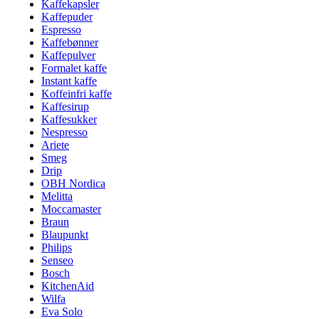
Kaffekapsler
Kaffepuder
Espresso
Kaffebønner
Kaffepulver
Formalet kaffe
Instant kaffe
Koffeinfri kaffe
Kaffesirup
Kaffesukker
Nespresso
Ariete
Smeg
Drip
OBH Nordica
Melitta
Moccamaster
Braun
Blaupunkt
Philips
Senseo
Bosch
KitchenAid
Wilfa
Eva Solo