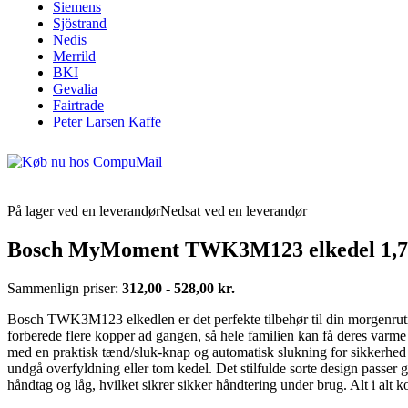
Siemens
Sjöstrand
Nedis
Merrild
BKI
Gevalia
Fairtrade
Peter Larsen Kaffe
På lager ved en leverandør
Nedsat ved en leverandør
Bosch MyMoment TWK3M123 elkedel 1,7 
Sammenlign priser:
312,00 - 528,00 kr.
Bosch TWK3M123 elkedlen er det perfekte tilbehør til din morgenrutine, 
forberede flere kopper ad gangen, så hele familien kan få deres varme
med en praktisk tænd/sluk-knap og automatisk slukning for sikkerhed 
undgå overfyldning eller tom kedel. Det stilfulde sorte design pass
håndtag og låg, hvilket sikrer sikker håndtering under brug. Alt i alt k