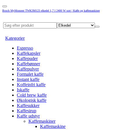
Bosch MyMoment TWK3M123 elkedel 1,7 l 2400 W sort | Kaffe og kaffemaskiner
Kategorier
Espresso
Kaffekapsler
Kaffepuder
Kaffebønner
Kaffepulver
Formalet kaffe
Instant kaffe
Koffeinfri kaffe
Iskaffe
Cold brew kaffe
Økologisk kaffe
Kaffesukker
Kaffesirup
Kaffe udstyr
Kaffemaskiner
Kaffemaskine