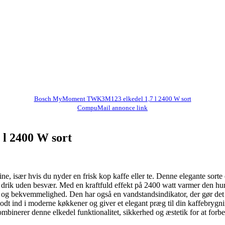
Bosch MyMoment TWK3M123 elkedel 1,7 l 2400 W sort
CompuMail annonce link
l 2400 W sort
især hvis du nyder en frisk kop kaffe eller te. Denne elegante sorte elke
 drik uden besvær. Med en kraftfuld effekt på 2400 watt varmer den hur
og bekvemmelighed. Den har også en vandstandsindikator, der gør det n
er godt ind i moderne køkkener og giver et elegant præg til din kaffe
ombinerer denne elkedel funktionalitet, sikkerhed og æstetik for at forbe