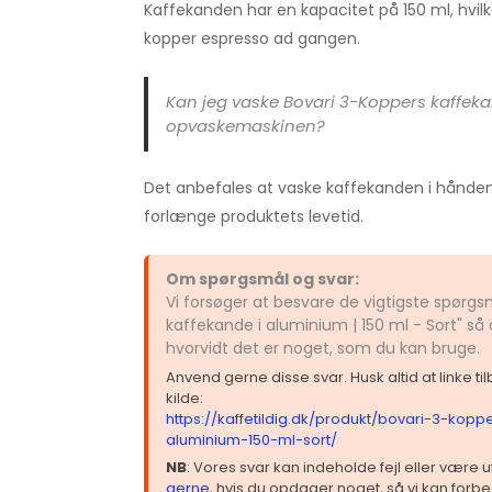
Kaffekanden har en kapacitet på 150 ml, hvilket
kopper espresso ad gangen.
Kan jeg vaske Bovari 3-Koppers kaffeka
opvaskemaskinen?
Det anbefales at vaske kaffekanden i hånden 
forlænge produktets levetid.
Om spørgsmål og svar:
Vi forsøger at besvare de vigtigste spørg
kaffekande i aluminium | 150 ml - Sort" så
hvorvidt det er noget, som du kan bruge.
Anvend gerne disse svar. Husk altid at linke t
kilde:
https://kaffetildig.dk/produkt/bovari-3-kopp
aluminium-150-ml-sort/
NB
: Vores svar kan indeholde fejl eller være
gerne
, hvis du opdager noget, så vi kan forbe