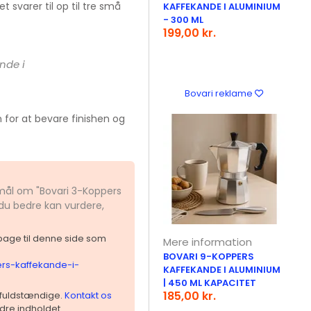
 svarer til op til tre små
KAFFEKANDE I ALUMINIUM
- 300 ML
199,00 kr.
nde i
Bovari reklame
for at bevare finishen og
smål om "Bovari 3-Koppers
 du bedre kan vurdere,
ilbage til denne side som
Mere information
BOVARI 9-KOPPERS
ers-kaffekande-i-
KAFFEKANDE I ALUMINIUM
| 450 ML KAPACITET
185,00 kr.
 ufuldstændige.
Kontakt os
dre indholdet.