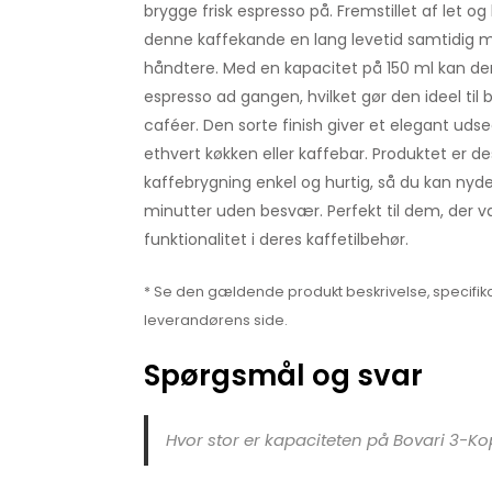
brygge frisk espresso på. Fremstillet af let og
denne kaffekande en lang levetid samtidig 
håndtere. Med en kapacitet på 150 ml kan den
espresso ad gangen, hvilket gør den ideel ti
caféer. Den sorte finish giver et elegant udse
ethvert køkken eller kaffebar. Produktet er des
kaffebrygning enkel og hurtig, så du kan nyde
minutter uden besvær. Perfekt til dem, der v
funktionalitet i deres kaffetilbehør.
* Se den gældende produkt beskrivelse, specifika
leverandørens side.
Spørgsmål og svar
Hvor stor er kapaciteten på Bovari 3-K