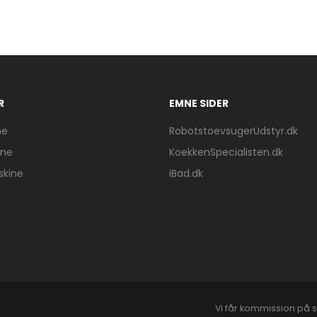
R
EMNE SIDER
ne
RobotstoevsugerUdstyr.dk
ine
KoekkenSpecialisten.dk
skine
iBad.dk
Vi får kommission på s