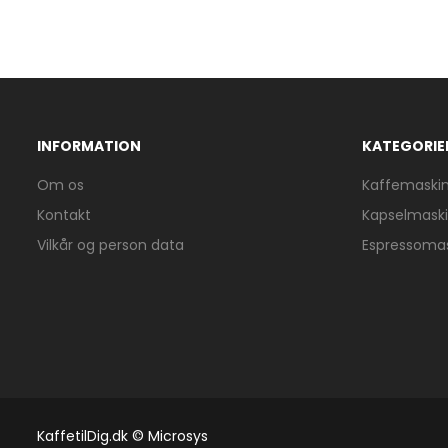
INFORMATION
KATEGORIE
Om os
Kaffemaski
Kontakt
Kapselmask
Vilkår og person data
Espressoma
KaffetilDig.dk © Microsys