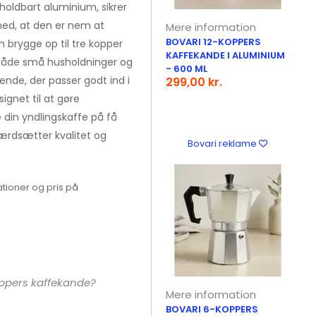
 holdbart aluminium, sikrer
med, at den er nem at
Mere information
BOVARI 12-KOPPERS
 brygge op til tre kopper
KAFFEKANDE I ALUMINIUM
l både små husholdninger og
- 600 ML
ende, der passer godt ind i
299,00 kr.
ignet til at gøre
 din yndlingskaffe på få
ærdsætter kvalitet og
Bovari reklame
tioner og pris på
oppers kaffekande?
Mere information
BOVARI 6-KOPPERS