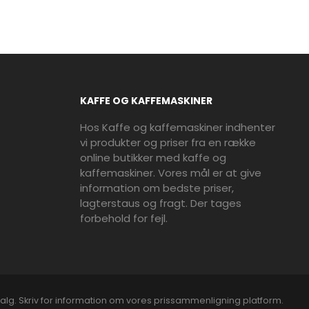
KAFFE OG KAFFEMASKINER
Hos Kaffe og kaffemaskiner indhenter
vi produkter og priser fra en række
online butikker med kaffe og
kaffemaskiner. Vores mål er at give
information om bedste priser,
lagterstaus og fragt. Der tages
forbehold for fejl.
alg. Skriv for information om vores prissammenligning platform.