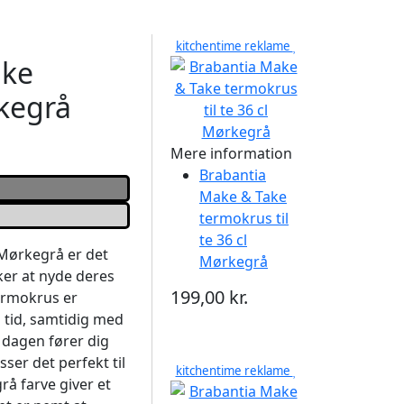
kitchentime reklame
ake
kegrå
Mere information
Brabantia
Make & Take
termokrus til
te 36 cl
Mørkegrå er det
Mørkegrå
sker at nyde deres
199,00 kr.
termokrus er
g tid, samtidig med
r dagen fører dig
sser det perfekt til
kitchentime reklame
rå farve giver et