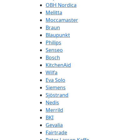
OBH Nordica
Melitta
Moccamaster
Braun
Blaupunkt
Philips
Senseo
Bosch
KitchenAid
Wilfa
Eva Solo
Siemens
Sjöstrand
Nedis
Merrild
BKI
Gevalia
Fairtrade