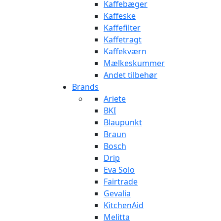
Kaffebæger
Kaffeske
Kaffefilter
Kaffetragt
Kaffekværn
Mælkeskummer
Andet tilbehør
Brands
Ariete
BKI
Blaupunkt
Braun
Bosch
Drip
Eva Solo
Fairtrade
Gevalia
KitchenAid
Melitta