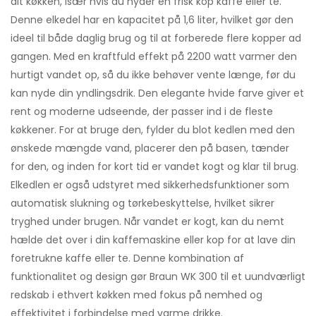
dit køkken, især hvis du nyder en frisk kop kaffe eller te.
Denne elkedel har en kapacitet på 1,6 liter, hvilket gør den
ideel til både daglig brug og til at forberede flere kopper ad
gangen. Med en kraftfuld effekt på 2200 watt varmer den
hurtigt vandet op, så du ikke behøver vente længe, før du
kan nyde din yndlingsdrik. Den elegante hvide farve giver et
rent og moderne udseende, der passer ind i de fleste
køkkener. For at bruge den, fylder du blot kedlen med den
ønskede mængde vand, placerer den på basen, tænder
for den, og inden for kort tid er vandet kogt og klar til brug.
Elkedlen er også udstyret med sikkerhedsfunktioner som
automatisk slukning og tørkebeskyttelse, hvilket sikrer
tryghed under brugen. Når vandet er kogt, kan du nemt
hælde det over i din kaffemaskine eller kop for at lave din
foretrukne kaffe eller te. Denne kombination af
funktionalitet og design gør Braun WK 300 til et uundværligt
redskab i ethvert køkken med fokus på nemhed og
effektivitet i forbindelse med varme drikke.