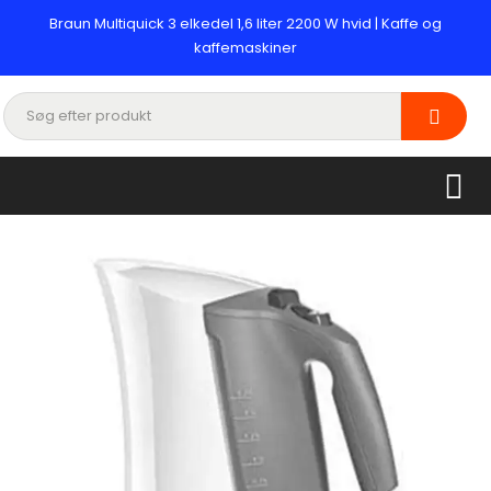
Braun Multiquick 3 elkedel 1,6 liter 2200 W hvid | Kaffe og
kaffemaskiner