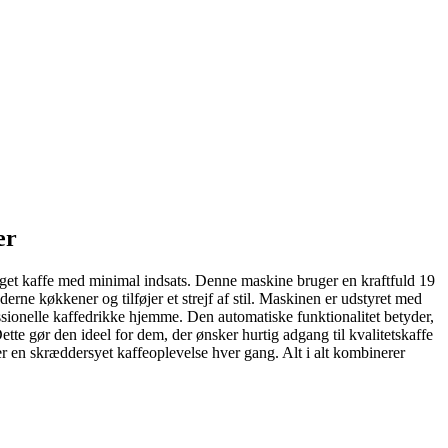
er
gget kaffe med minimal indsats. Denne maskine bruger en kraftfuld 19
erne køkkener og tilføjer et strejf af stil. Maskinen er udstyret med
essionelle kaffedrikke hjemme. Den automatiske funktionalitet betyder,
tte gør den ideel for dem, der ønsker hurtig adgang til kvalitetskaffe
r en skræddersyet kaffeoplevelse hver gang. Alt i alt kombinerer