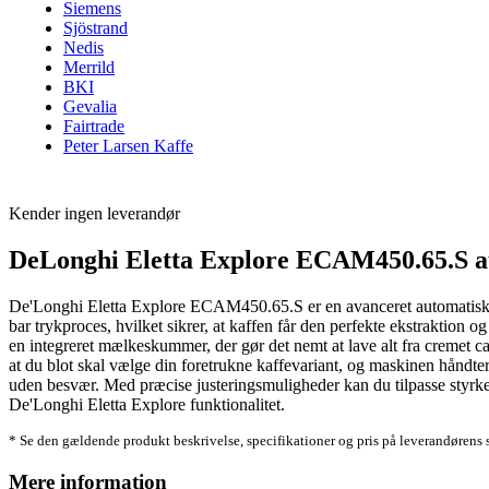
Siemens
Sjöstrand
Nedis
Merrild
BKI
Gevalia
Fairtrade
Peter Larsen Kaffe
Kender ingen leverandør
DeLonghi Eletta Explore ECAM450.65.S 
De'Longhi Eletta Explore ECAM450.65.S er en avanceret automatisk ka
bar trykproces, hvilket sikrer, at kaffen får den perfekte ekstraktion 
en integreret mælkeskummer, der gør det nemt at lave alt fra cremet ca
at du blot skal vælge din foretrukne kaffevariant, og maskinen håndter
uden besvær. Med præcise justeringsmuligheder kan du tilpasse styrke,
De'Longhi Eletta Explore funktionalitet.
* Se den gældende produkt beskrivelse, specifikationer og pris på leverandørens 
Mere information