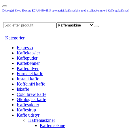
DeLonghi Eletta Explore ECAM450.65.S automatisk kaffemaskine med mælkeskummer | Kaffe og kaffemas
Kategorier
Espresso
Kaffekapsler
Kaffepuder
Kaffebønner
Kaffepulver
Formalet kaffe
Instant kaffe
Koffeinfri kaffe
Iskaffe
Cold brew kaffe
Økologisk kaffe
Kaffesukker
Kaffesirup
Kaffe udstyr
Kaffemaskiner
Kaffemaskine