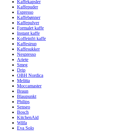
Kaffekapsler
Kaffepuder
Espresso
Kaffebønner
Kaffepulver
Formalet kaffe
Instant kaffe
Koffeinfri kaffe
Kaffesirup
Kaffesukker
Nespresso
Ariete
Smeg
Drip
OBH Nordica
Melitta
Moccamaster
Braun
Blaupunkt
Philips
Senseo
Bosch
KitchenAid
Wilfa
Eva Solo