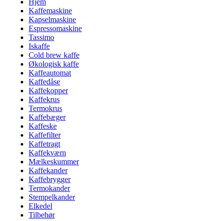
Hjem
Kaffemaskine
Kapselmaskine
Espressomaskine
Tassimo
Iskaffe
Cold brew kaffe
Økologisk kaffe
Kaffeautomat
Kaffedåse
Kaffekopper
Kaffekrus
Termokrus
Kaffebæger
Kaffeske
Kaffefilter
Kaffetragt
Kaffekværn
Mælkeskummer
Kaffekander
Kaffebrygger
Termokander
Stempelkander
Elkedel
Tilbehør