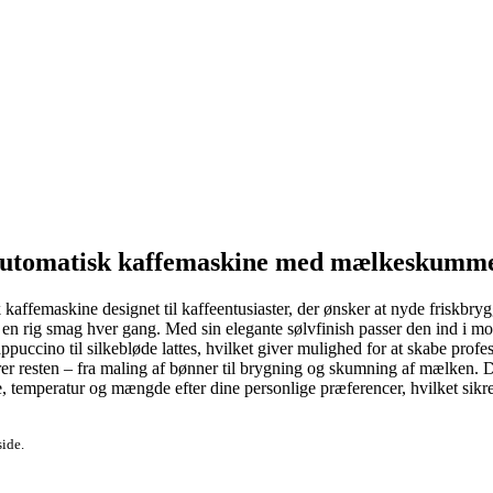
automatisk kaffemaskine med mælkeskumm
ffemaskine designet til kaffeentusiaster, der ønsker at nyde friskbry
og en rig smag hver gang. Med sin elegante sølvfinish passer den ind i mod
ppuccino til silkebløde lattes, hvilket giver mulighed for at skabe prof
er resten – fra maling af bønner til brygning og skumning af mælken. De
 temperatur og mængde efter dine personlige præferencer, hvilket sikre
side.