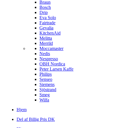
Braun
Bosch
Drip
Eva Solo
Fairtrade
Gevalia
KitchenAid
Melitta
Merrild
Moccamaster
Nedis
Nespresso
OBH Nordica
Peter Larsen Kaffe
Philips
Senseo
Siemens
Sjöstrand
Smeg
Wilfa
Hjem
Del af Billig Pris DK