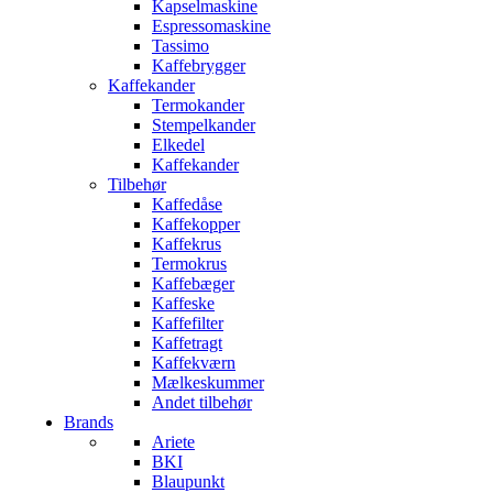
Kapselmaskine
Espressomaskine
Tassimo
Kaffebrygger
Kaffekander
Termokander
Stempelkander
Elkedel
Kaffekander
Tilbehør
Kaffedåse
Kaffekopper
Kaffekrus
Termokrus
Kaffebæger
Kaffeske
Kaffefilter
Kaffetragt
Kaffekværn
Mælkeskummer
Andet tilbehør
Brands
Ariete
BKI
Blaupunkt