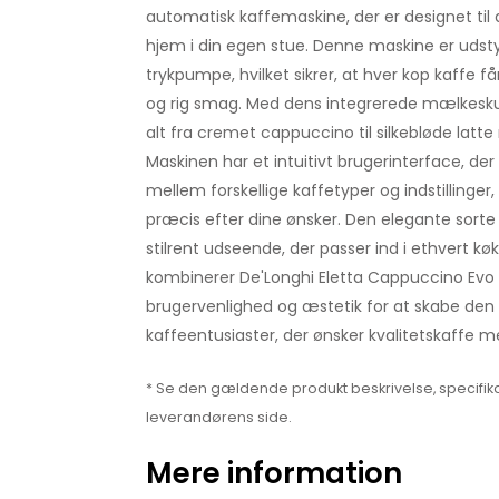
automatisk kaffemaskine, der er designet til
hjem i din egen stue. Denne maskine er udsty
trykpumpe, hvilket sikrer, at hver kop kaffe f
og rig smag. Med dens integrerede mælkes
alt fra cremet cappuccino til silkebløde lat
Maskinen har et intuitivt brugerinterface, de
mellem forskellige kaffetyper og indstillinger, 
præcis efter dine ønsker. Den elegante sorte
stilrent udseende, der passer ind i ethvert køkk
kombinerer De'Longhi Eletta Cappuccino Evo f
brugervenlighed og æstetik for at skabe den i
kaffeentusiaster, der ønsker kvalitetskaffe m
* Se den gældende produkt beskrivelse, specifika
leverandørens side.
Mere information