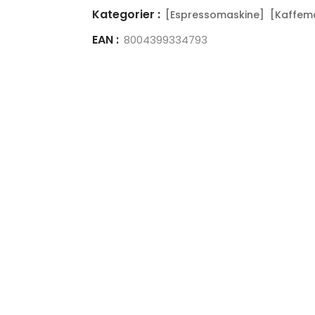
Kategorier :
[Espressomaskine]
[Kaffem
EAN :
8004399334793