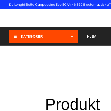
De'Longhi Eletta Cappuccino Evo ECAM46.860.B automatisk k
KATEGORIER
HJEM