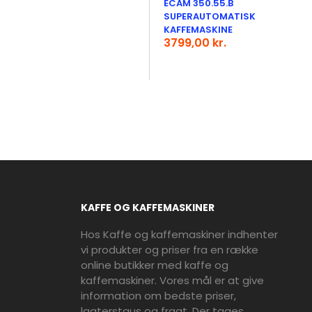
ECAM 350.55.B
SUPERAUTOMATISK
KAFFEMASKINE
3799,00 kr.
KAFFE OG KAFFEMASKINER
Hos Kaffe og kaffemaskiner indhenter
vi produkter og priser fra en række
online butikker med kaffe og
kaffemaskiner. Vores mål er at give
information om bedste priser,
lagterstaus og fragt. Der tages