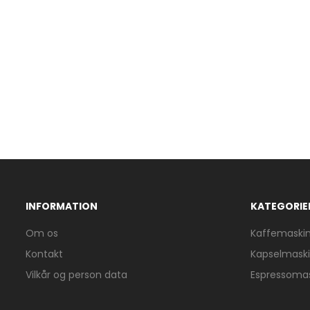
INFORMATION
KATEGORIE
Om os
Kaffemaski
Kontakt
Kapselmask
Vilkår og person data
Espressoma