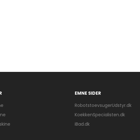
R
EMNE SIDER
ne
RobotstoevsugerUdstyr.dk
ine
KoekkenSpecialisten.dk
skine
iBad.dk