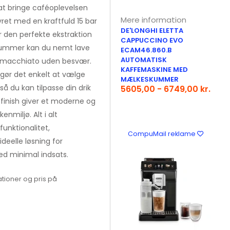
 at bringe caféoplevelsen
Mere information
ret med en kraftfuld 15 bar
DE'LONGHI ELETTA
år den perfekte ekstraktion
CAPPUCCINO EVO
kummer kan du nemt lave
ECAM46.860.B
AUTOMATISK
te macchiato uden besvær.
KAFFEMASKINE MED
r gør det enkelt at vælge
MÆLKESKUMMER
så du kan tilpasse din drik
5605,00 - 6749,00 kr.
 finish giver et moderne og
enmiljø. Alt i alt
unktionalitet,
CompuMail reklame
deelle løsning for
ed minimal indsats.
tioner og pris på