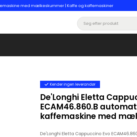
affemaskine med mælkeskummer | Kaffe og kaffemaskiner
Kender ingen leverandør
De'Longhi Eletta Cappu
ECAM46.860.B automat
kaffemaskine med mæ
De'Longhi Eletta Cappuccino Evo ECAM46.860