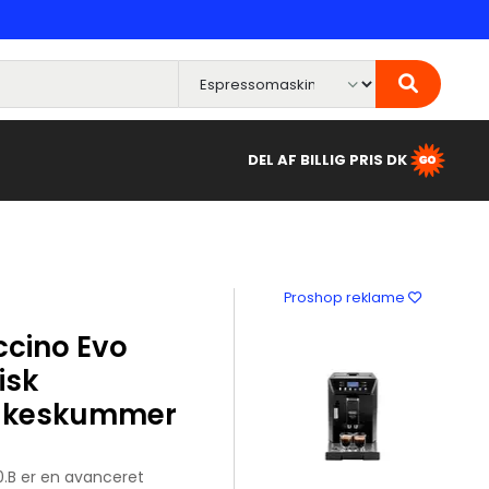
DEL AF BILLIG PRIS DK
Proshop reklame
ccino Evo
isk
lkeskummer
.B er en avanceret