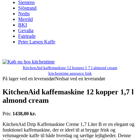
Siemens
Sjöstrand
Nedis
Merrild
BKI
Gevalia
Fairtrade
Peter Larsen Kaffe
KitchenAid kaffemaskine 12 kopper 1,7 l almond cream
kitchentime annonce link
På lager ved en leverandør
Nedsat ved en leverandør
KitchenAid kaffemaskine 12 kopper 1,7 l
almond cream
Pris:
1438,00 kr.
KitchenAid Drip Kaffemaskine Creme 1,7 Liter B er en elegant og
funktionel kaffemaskine, der er ideel til at brygge frisk og
velsmagende kaffe til både hverdag og særlige lejligheder. Denne