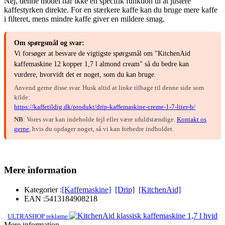
Nej, denne model har ikke en specifik funktion til at justere
kaffestyrken direkte. For en stærkere kaffe kan du bruge mere kaffe
i filteret, mens mindre kaffe giver en mildere smag.
Om spørgsmål og svar:
Vi forsøger at besvare de vigtigste spørgsmål om "KitchenAid
kaffemaskine 12 kopper 1,7 l almond cream" så du bedre kan
vurdere, hvorvidt det er noget, som du kan bruge.
Anvend gerne disse svar. Husk altid at linke tilbage til denne side som
kilde:
https://kaffetildig.dk/produkt/drip-kaffemaskine-creme-1-7-liter-b/
NB
: Vores svar kan indeholde fejl eller være ufuldstændige.
Kontakt os
gerne
, hvis du opdager noget, så vi kan forbedre indholdet.
Mere information
Kategorier :
[Kaffemaskine]
[Drip]
[KitchenAid]
EAN :
5413184908218
ULTRASHOP reklame
Mere information