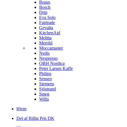
Braun
Bosch
Drip
Eva Solo
Fairtrade
Gevalia
KitchenAid
Melitta
Merrild
Moccamaster
Nedis
Nespresso
OBH Nordica
Peter Larsen Kaffe
Philips
Senseo
Siemens
Sjöstrand
Smeg
Wilfa
Hjem
Del af Billig Pris DK