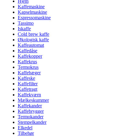
Hjem
Kaffemaskine
Kapselmaskine
Espressomaskine
Tassimo
Iskaffe
Cold brew kaffe
Økologisk kaffe
Kaffeautomat
Kaffedåse
Kaffekopper
Kaffekrus
Termokrus
Kaffebæger
Kaffeske
Kaffefilter
Kaffetragt
Kaffekværn
Mælkeskummer
Kaffekander
Kaffebrygger
Termokander
Stempelkander
Elkedel
Tilbehør