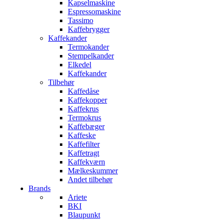
Kapselmaskine
Espressomaskine
Tassimo
Kaffebrygger
Kaffekander
Termokander
Stempelkander
Elkedel
Kaffekander
Tilbehør
Kaffedåse
Kaffekopper
Kaffekrus
Termokrus
Kaffebæger
Kaffeske
Kaffefilter
Kaffetragt
Kaffekværn
Mælkeskummer
Andet tilbehør
Brands
Ariete
BKI
Blaupunkt