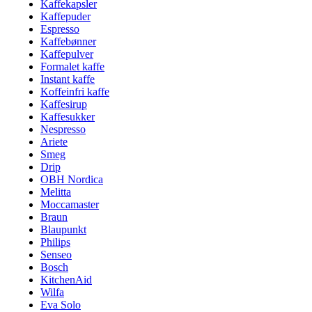
Kaffekapsler
Kaffepuder
Espresso
Kaffebønner
Kaffepulver
Formalet kaffe
Instant kaffe
Koffeinfri kaffe
Kaffesirup
Kaffesukker
Nespresso
Ariete
Smeg
Drip
OBH Nordica
Melitta
Moccamaster
Braun
Blaupunkt
Philips
Senseo
Bosch
KitchenAid
Wilfa
Eva Solo