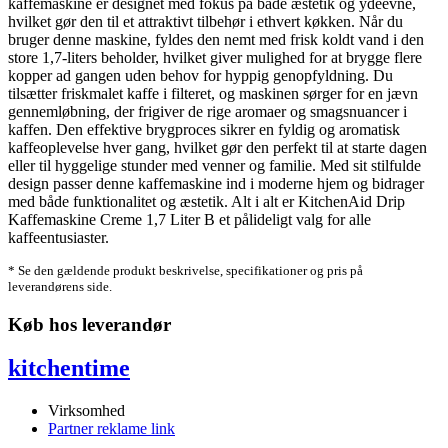
kaffemaskine er designet med fokus på både æstetik og ydeevne,
hvilket gør den til et attraktivt tilbehør i ethvert køkken. Når du
bruger denne maskine, fyldes den nemt med frisk koldt vand i den
store 1,7-liters beholder, hvilket giver mulighed for at brygge flere
kopper ad gangen uden behov for hyppig genopfyldning. Du
tilsætter friskmalet kaffe i filteret, og maskinen sørger for en jævn
gennemløbning, der frigiver de rige aromaer og smagsnuancer i
kaffen. Den effektive brygproces sikrer en fyldig og aromatisk
kaffeoplevelse hver gang, hvilket gør den perfekt til at starte dagen
eller til hyggelige stunder med venner og familie. Med sit stilfulde
design passer denne kaffemaskine ind i moderne hjem og bidrager
med både funktionalitet og æstetik. Alt i alt er KitchenAid Drip
Kaffemaskine Creme 1,7 Liter B et pålideligt valg for alle
kaffeentusiaster.
* Se den gældende produkt beskrivelse, specifikationer og pris på
leverandørens side.
Køb hos leverandør
kitchentime
Virksomhed
Partner reklame link