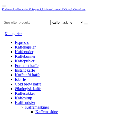
KitchenAid kaffemaskine 12 kopper 1,7 l almond cream | Kaffe og kaffemaskiner
Kategorier
Espresso
Kaffekapsler
Kaffepuder
Kaffebønner
Kaffepulver
Formalet kaffe
Instant kaffe
Koffeinfri kaffe
Iskaffe
Cold brew kaffe
Økologisk kaffe
Kaffesukker
Kaffesirup
Kaffe udstyr
Kaffemaskiner
Kaffemaskine