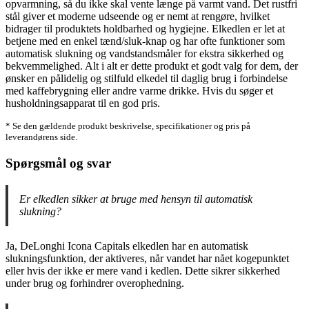
opvarmning, så du ikke skal vente længe på varmt vand. Det rustfri
stål giver et moderne udseende og er nemt at rengøre, hvilket
bidrager til produktets holdbarhed og hygiejne. Elkedlen er let at
betjene med en enkel tænd/sluk-knap og har ofte funktioner som
automatisk slukning og vandstandsmåler for ekstra sikkerhed og
bekvemmelighed. Alt i alt er dette produkt et godt valg for dem, der
ønsker en pålidelig og stilfuld elkedel til daglig brug i forbindelse
med kaffebrygning eller andre varme drikke. Hvis du søger et
husholdningsapparat til en god pris.
* Se den gældende produkt beskrivelse, specifikationer og pris på
leverandørens side.
Spørgsmål og svar
Er elkedlen sikker at bruge med hensyn til automatisk
slukning?
Ja, DeLonghi Icona Capitals elkedlen har en automatisk
slukningsfunktion, der aktiveres, når vandet har nået kogepunktet
eller hvis der ikke er mere vand i kedlen. Dette sikrer sikkerhed
under brug og forhindrer overophedning.