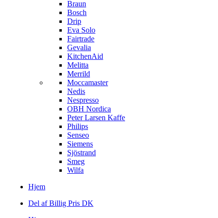
Braun
Bosch
Drip
Eva Solo
Fairtrade
Gevalia
KitchenAid
Melitta
Merrild
Moccamaster
Nedis
Nespresso
OBH Nordica
Peter Larsen Kaffe
Philips
Senseo
Siemens
Sjöstrand
Smeg
Wilfa
Hjem
Del af Billig Pris DK