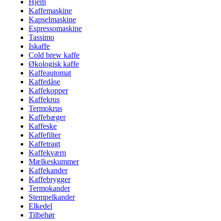
Hjem
Kaffemaskine
Kapselmaskine
Espressomaskine
Tassimo
Iskaffe
Cold brew kaffe
Økologisk kaffe
Kaffeautomat
Kaffedåse
Kaffekopper
Kaffekrus
Termokrus
Kaffebæger
Kaffeske
Kaffefilter
Kaffetragt
Kaffekværn
Mælkeskummer
Kaffekander
Kaffebrygger
Termokander
Stempelkander
Elkedel
Tilbehør