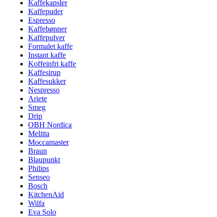
Kaffekapsler
Kaffepuder
Espresso
Kaffebønner
Kaffepulver
Formalet kaffe
Instant kaffe
Koffeinfri kaffe
Kaffesirup
Kaffesukker
Nespresso
Ariete
Smeg
Drip
OBH Nordica
Melitta
Moccamaster
Braun
Blaupunkt
Philips
Senseo
Bosch
KitchenAid
Wilfa
Eva Solo