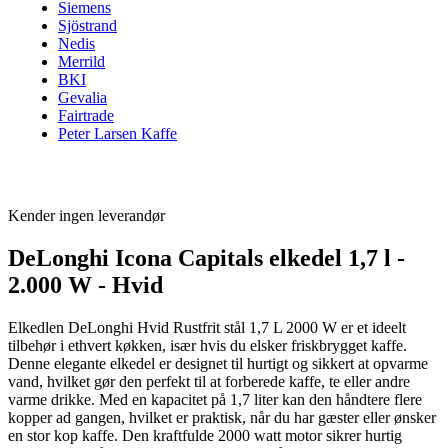
Siemens
Sjöstrand
Nedis
Merrild
BKI
Gevalia
Fairtrade
Peter Larsen Kaffe
Kender ingen leverandør
DeLonghi Icona Capitals elkedel 1,7 l -
2.000 W - Hvid
Elkedlen DeLonghi Hvid Rustfrit stål 1,7 L 2000 W er et ideelt
tilbehør i ethvert køkken, især hvis du elsker friskbrygget kaffe.
Denne elegante elkedel er designet til hurtigt og sikkert at opvarme
vand, hvilket gør den perfekt til at forberede kaffe, te eller andre
varme drikke. Med en kapacitet på 1,7 liter kan den håndtere flere
kopper ad gangen, hvilket er praktisk, når du har gæster eller ønsker
en stor kop kaffe. Den kraftfulde 2000 watt motor sikrer hurtig