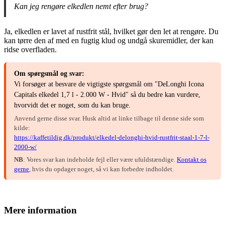
Kan jeg rengøre elkedlen nemt efter brug?
Ja, elkedlen er lavet af rustfrit stål, hvilket gør den let at rengøre. Du
kan tørre den af med en fugtig klud og undgå skuremidler, der kan
ridse overfladen.
Om spørgsmål og svar:
Vi forsøger at besvare de vigtigste spørgsmål om "DeLonghi Icona
Capitals elkedel 1,7 l - 2.000 W - Hvid" så du bedre kan vurdere,
hvorvidt det er noget, som du kan bruge.
Anvend gerne disse svar. Husk altid at linke tilbage til denne side som
kilde:
https://kaffetildig.dk/produkt/elkedel-delonghi-hvid-rustfrit-staal-1-7-l-
2000-w/
NB
: Vores svar kan indeholde fejl eller være ufuldstændige.
Kontakt os
gerne
, hvis du opdager noget, så vi kan forbedre indholdet.
Mere information