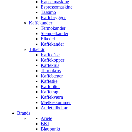
Kapselmaskine
Espressomaskine
Tassimo
Kaffebrygger
Kaffekander
Termokander
Stempelkander
Elkedel
Kaffekander
Tilbehør
Kaffedåse
Kaffekopper
Kaffekrus
Termokrus
Kaffebæger
Kaffeske
Kaffefilter
Kaffetragt
Kaffekværn
Mælkeskummer
Andet tilbehør
Brands
Ariete
BKI
Blaupunkt