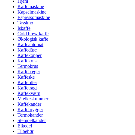
Hjem
Kaffemaskine
Kapselmaskine
Espressomaskine
Tassimo
Iskaffe
Cold brew kaffe
Økologisk kaffe
Kaffeautomat
Kaffedåse
Kaffekopper
Kaffekrus
Termokrus
Kaffebæger
Kaffeske
Kaffefilter
Kaffetragt
Kaffekværn
Mælkeskummer
Kaffekander
Kaffebrygger
Termokander
Stempelkander
Elkedel
Tilbehør