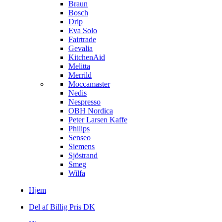
Braun
Bosch
Drip
Eva Solo
Fairtrade
Gevalia
KitchenAid
Melitta
Merrild
Moccamaster
Nedis
Nespresso
OBH Nordica
Peter Larsen Kaffe
Philips
Senseo
Siemens
Sjöstrand
Smeg
Wilfa
Hjem
Del af Billig Pris DK