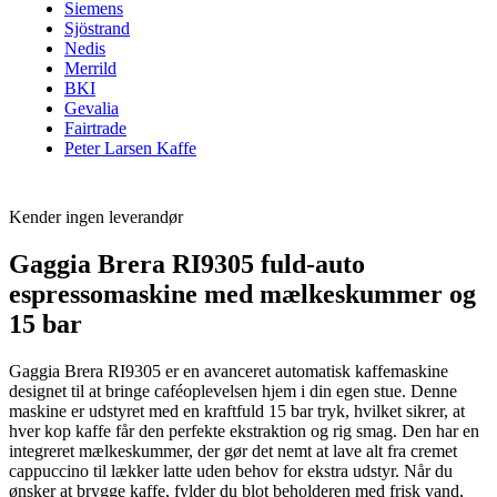
Siemens
Sjöstrand
Nedis
Merrild
BKI
Gevalia
Fairtrade
Peter Larsen Kaffe
Kender ingen leverandør
Gaggia Brera RI9305 fuld-auto
espressomaskine med mælkeskummer og
15 bar
Gaggia Brera RI9305 er en avanceret automatisk kaffemaskine
designet til at bringe caféoplevelsen hjem i din egen stue. Denne
maskine er udstyret med en kraftfuld 15 bar tryk, hvilket sikrer, at
hver kop kaffe får den perfekte ekstraktion og rig smag. Den har en
integreret mælkeskummer, der gør det nemt at lave alt fra cremet
cappuccino til lækker latte uden behov for ekstra udstyr. Når du
ønsker at brygge kaffe, fylder du blot beholderen med frisk vand,