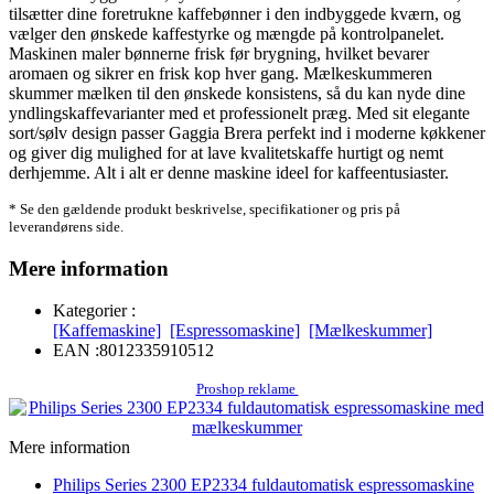
tilsætter dine foretrukne kaffebønner i den indbyggede kværn, og
vælger den ønskede kaffestyrke og mængde på kontrolpanelet.
Maskinen maler bønnerne frisk før brygning, hvilket bevarer
aromaen og sikrer en frisk kop hver gang. Mælkeskummeren
skummer mælken til den ønskede konsistens, så du kan nyde dine
yndlingskaffevarianter med et professionelt præg. Med sit elegante
sort/sølv design passer Gaggia Brera perfekt ind i moderne køkkener
og giver dig mulighed for at lave kvalitetskaffe hurtigt og nemt
derhjemme. Alt i alt er denne maskine ideel for kaffeentusiaster.
* Se den gældende produkt beskrivelse, specifikationer og pris på
leverandørens side.
Mere information
Kategorier :
[Kaffemaskine]
[Espressomaskine]
[Mælkeskummer]
EAN :
8012335910512
Proshop reklame
Mere information
Philips Series 2300 EP2334 fuldautomatisk espressomaskine