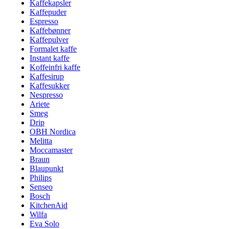
Kaffekapsler
Kaffepuder
Espresso
Kaffebønner
Kaffepulver
Formalet kaffe
Instant kaffe
Koffeinfri kaffe
Kaffesirup
Kaffesukker
Nespresso
Ariete
Smeg
Drip
OBH Nordica
Melitta
Moccamaster
Braun
Blaupunkt
Philips
Senseo
Bosch
KitchenAid
Wilfa
Eva Solo