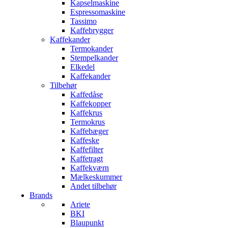
Kapselmaskine
Espressomaskine
Tassimo
Kaffebrygger
Kaffekander
Termokander
Stempelkander
Elkedel
Kaffekander
Tilbehør
Kaffedåse
Kaffekopper
Kaffekrus
Termokrus
Kaffebæger
Kaffeske
Kaffefilter
Kaffetragt
Kaffekværn
Mælkeskummer
Andet tilbehør
Brands
Ariete
BKI
Blaupunkt