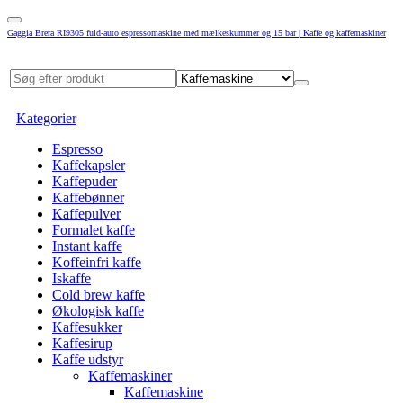
Gaggia Brera RI9305 fuld-auto espressomaskine med mælkeskummer og 15 bar | Kaffe og kaffemaskiner
Kategorier
Espresso
Kaffekapsler
Kaffepuder
Kaffebønner
Kaffepulver
Formalet kaffe
Instant kaffe
Koffeinfri kaffe
Iskaffe
Cold brew kaffe
Økologisk kaffe
Kaffesukker
Kaffesirup
Kaffe udstyr
Kaffemaskiner
Kaffemaskine