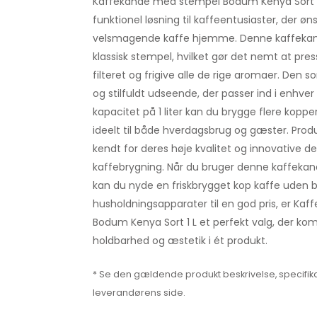
Kaffekande med stempel Bodum Kenya Sort 1 
funktionel løsning til kaffeentusiaster, der øn
velsmagende kaffe hjemme. Denne kaffekan
klassisk stempel, hvilket gør det nemt at pr
filteret og frigive alle de rige aromaer. Den 
og stilfuldt udseende, der passer ind i enhve
kapacitet på 1 liter kan du brygge flere koppe
ideelt til både hverdagsbrug og gæster. Pro
kendt for deres høje kvalitet og innovative de
kaffebrygning. Når du bruger denne kaffeka
kan du nyde en friskbrygget kop kaffe uden b
husholdningsapparater til en god pris, er K
Bodum Kenya Sort 1 L et perfekt valg, der komb
holdbarhed og æstetik i ét produkt.
* Se den gældende produkt beskrivelse, specifika
leverandørens side.