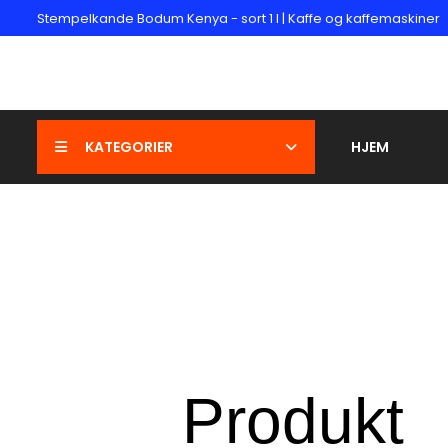
Stempelkande Bodum Kenya - sort 1 l | Kaffe og kaffemaskiner
KATEGORIER
HJEM