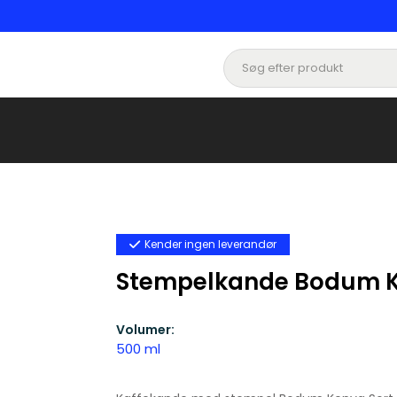
Kender ingen leverandør
Stempelkande Bodum Ken
Volumer:
500 ml