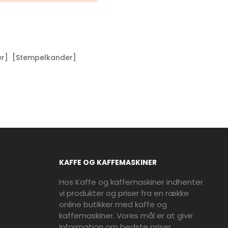
r]
[Stempelkander]
KAFFE OG KAFFEMASKINER
Hos Kaffe og kaffemaskiner indhenter
vi produkter og priser fra en række
online butikker med kaffe og
kaffemaskiner. Vores mål er at give
information om bedste priser,