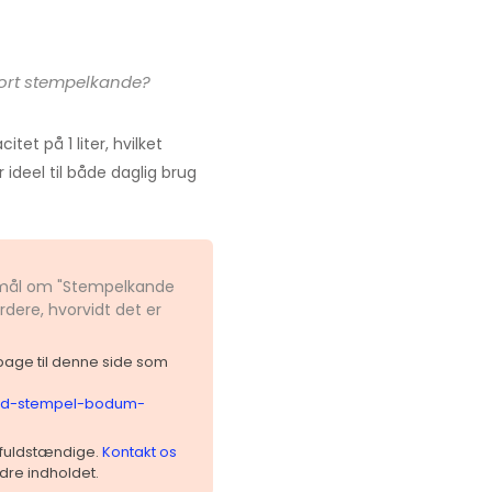
ort stempelkande?
t på 1 liter, hvilket
 ideel til både daglig brug
gsmål om "Stempelkande
rdere, hvorvidt det er
ilbage til denne side som
-med-stempel-bodum-
 ufuldstændige.
Kontakt os
dre indholdet.