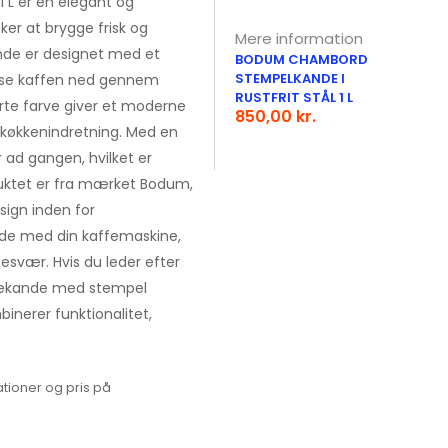
L er en elegant og
sker at brygge frisk og
Mere information
de er designet med et
BODUM CHAMBORD
STEMPELKANDE I
esse kaffen ned gennem
RUSTFRIT STÅL 1 L
sorte farve giver et moderne
850,00 kr.
r køkkenindretning. Med en
r ad gangen, hvilket er
duktet er fra mærket Bodum,
sign inden for
nde med din kaffemaskine,
esvær. Hvis du leder efter
affekande med stempel
inerer funktionalitet,
tioner og pris på