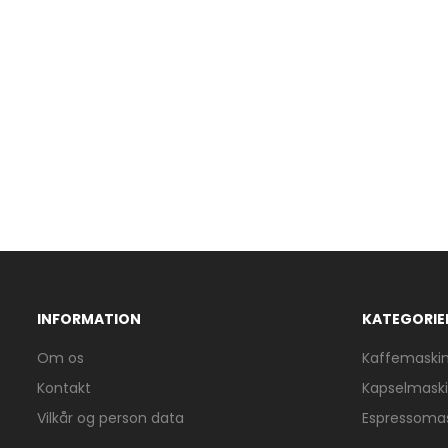
INFORMATION
KATEGORIE
Om os
Kaffemaski
Kontakt
Kapselmask
Vilkår og person data
Espressoma