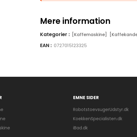
Mere information
Kategorier :
[Kaffemaskine]
[Kaffekande
EAN :
0727015123325
R
EMNE SIDER
ne
RobotstoevsugerUdstyr.dk
ine
KoekkenSpecialisten.dk
skine
iBad.dk