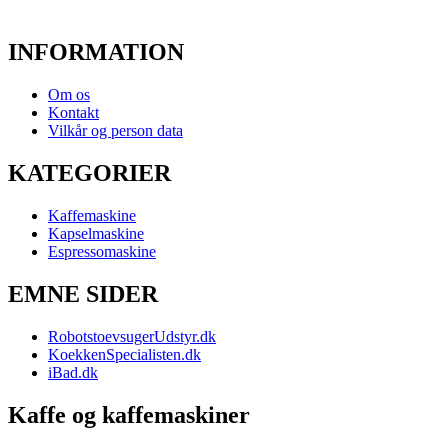
INFORMATION
Om os
Kontakt
Vilkår og person data
KATEGORIER
Kaffemaskine
Kapselmaskine
Espressomaskine
EMNE SIDER
RobotstoevsugerUdstyr.dk
KoekkenSpecialisten.dk
iBad.dk
Kaffe og kaffemaskiner