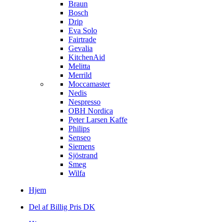
Braun
Bosch
Drip
Eva Solo
Fairtrade
Gevalia
KitchenAid
Melitta
Merrild
Moccamaster
Nedis
Nespresso
OBH Nordica
Peter Larsen Kaffe
Philips
Senseo
Siemens
Sjöstrand
Smeg
Wilfa
Hjem
Del af Billig Pris DK