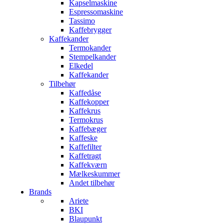
Kapselmaskine
Espressomaskine
Tassimo
Kaffebrygger
Kaffekander
Termokander
Stempelkander
Elkedel
Kaffekander
Tilbehør
Kaffedåse
Kaffekopper
Kaffekrus
Termokrus
Kaffebæger
Kaffeske
Kaffefilter
Kaffetragt
Kaffekværn
Mælkeskummer
Andet tilbehør
Brands
Ariete
BKI
Blaupunkt