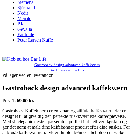
Siemens
Sjöstrand
Nedis
Merrild
BKI
Gevalia
Fairtrade
Peter Larsen Kaffe
Gastroback design advanced kaffekværn
Bar Life annonce link
På lager ved en leverandør
Gastroback design advanced kaffekværn
Pris:
1269,00 kr.
Gastroback Kaffekværn er en smart og stilfuld kaffekværn, der er
designet til at give dig den perfekte friskkværnede kaffeoplevelse.
Med sit elegante design passer den perfekt ind i ethvert køkken og
gør det nemt at male dine kaffebønner præcist efter dine ønsker. For
at bruge kaffekværnen, fylder du blot bønner i beholderen, vælger