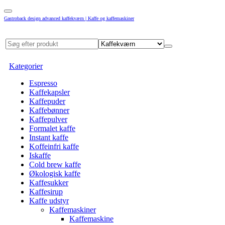
Gastroback design advanced kaffekværn | Kaffe og kaffemaskiner
Kategorier
Espresso
Kaffekapsler
Kaffepuder
Kaffebønner
Kaffepulver
Formalet kaffe
Instant kaffe
Koffeinfri kaffe
Iskaffe
Cold brew kaffe
Økologisk kaffe
Kaffesukker
Kaffesirup
Kaffe udstyr
Kaffemaskiner
Kaffemaskine