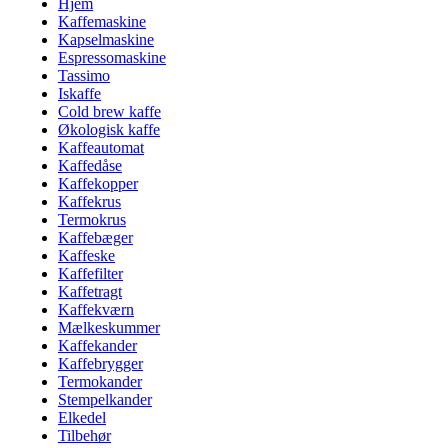
Hjem
Kaffemaskine
Kapselmaskine
Espressomaskine
Tassimo
Iskaffe
Cold brew kaffe
Økologisk kaffe
Kaffeautomat
Kaffedåse
Kaffekopper
Kaffekrus
Termokrus
Kaffebæger
Kaffeske
Kaffefilter
Kaffetragt
Kaffekværn
Mælkeskummer
Kaffekander
Kaffebrygger
Termokander
Stempelkander
Elkedel
Tilbehør