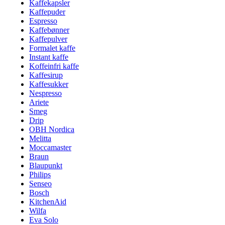
Kaffekapsler
Kaffepuder
Espresso
Kaffebønner
Kaffepulver
Formalet kaffe
Instant kaffe
Koffeinfri kaffe
Kaffesirup
Kaffesukker
Nespresso
Ariete
Smeg
Drip
OBH Nordica
Melitta
Moccamaster
Braun
Blaupunkt
Philips
Senseo
Bosch
KitchenAid
Wilfa
Eva Solo