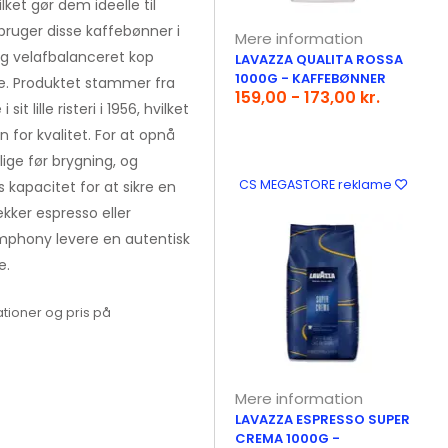
et gør dem ideelle til
bruger disse kaffebønner i
Mere information
og velafbalanceret kop
LAVAZZA QUALITA ROSSA
1000G - KAFFEBØNNER
de. Produktet stammer fra
159,00 - 173,00 kr.
t lille risteri i 1956, hvilket
n for kvalitet. For at opnå
ige før brygning, og
CS MEGASTORE reklame
kapacitet for at sikre en
kker espresso eller
Symphony levere en autentisk
e.
tioner og pris på
Mere information
LAVAZZA ESPRESSO SUPER
CREMA 1000G -