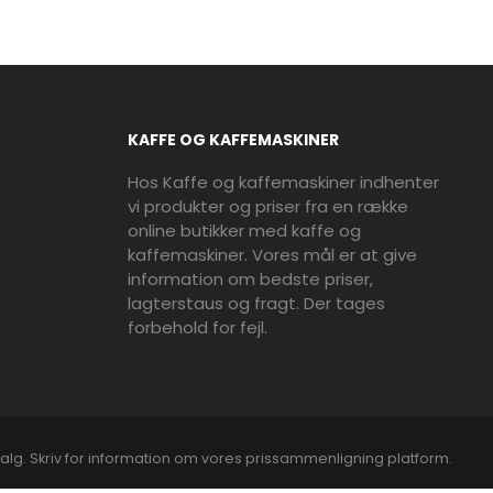
KAFFE OG KAFFEMASKINER
Hos Kaffe og kaffemaskiner indhenter
vi produkter og priser fra en række
online butikker med kaffe og
kaffemaskiner. Vores mål er at give
information om bedste priser,
lagterstaus og fragt. Der tages
forbehold for fejl.
alg. Skriv for information om vores prissammenligning platform.