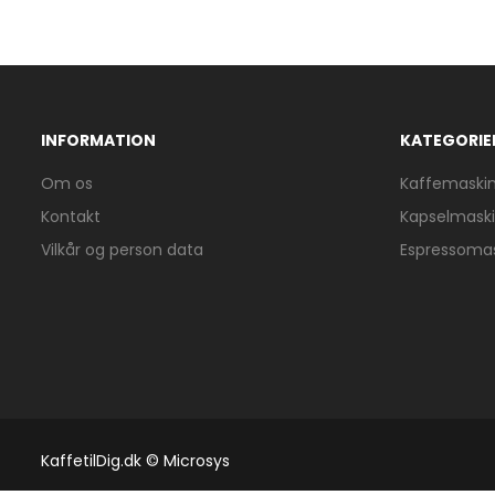
INFORMATION
KATEGORIE
Om os
Kaffemaski
Kontakt
Kapselmask
Vilkår og person data
Espressoma
KaffetilDig.dk © Microsys