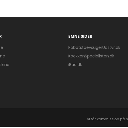
R
EMNE SIDER
ne
RobotstoevsugerUdstyr.dk
ine
KoekkenSpecialisten.dk
skine
iBad.dk
Vi får kommission på s