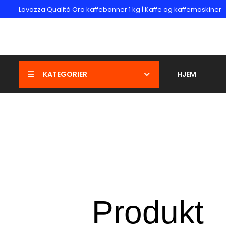
Lavazza Qualità Oro kaffebønner 1 kg | Kaffe og kaffemaskiner
KATEGORIER
HJEM