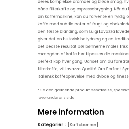
deres komplekse aromaer og bløde smag, hvilk
både filterkaffe og espressobrygning. Når du 
din kaffemaskine, kan du forvente en fyldig 
kaffe med subtile noter af frugt og chokola
den første blanding, som Luigi Lavazza lavede i si
giver det en historisk betydning og en traditio
det bedste resultat bør bønnerne males frisk l
mængden af kaffe bør tilpasses din maskines 
perfekt kop hver gang. Uanset om du foretræ
filterkaffe, vil Lavazza Qualità Oro Perfect 
italiensk kaffeoplevelse med dybde og finess
* Se den gældende produkt beskrivelse, specifika
leverandørens side.
Mere information
Kategorier :
[Kaffebønner]