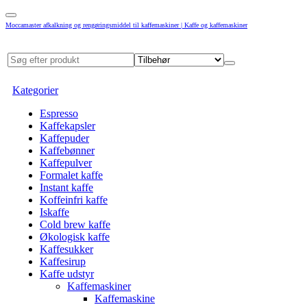
Moccamaster afkalkning og rengøringsmiddel til kaffemaskiner | Kaffe og kaffemaskiner
Kategorier
Espresso
Kaffekapsler
Kaffepuder
Kaffebønner
Kaffepulver
Formalet kaffe
Instant kaffe
Koffeinfri kaffe
Iskaffe
Cold brew kaffe
Økologisk kaffe
Kaffesukker
Kaffesirup
Kaffe udstyr
Kaffemaskiner
Kaffemaskine