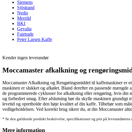
Siemens
Sjöstrand
Nedis
Merrild
BKI
Gevalia
Fairtrade
Peter Larsen Kaffe
Kender ingen leverandør
Moccamaster afkalkning og rengøringsmidd
Moccamaster Afkalkning og Rengøringsmiddel til kaffemaskiner er et sp
maskinen er slukket og afkølet. Bland derefter en passende mængde a
de programmerede cyklusser for afkalkning eller rengøring, hvis din m
og forbedret smag. Efter afslutning bør du skylle maskinen grundigt me
levetid og opretholde den høje kvalitet af din kaffe. Tilbehør som mål
vedligeholdelsen. Ved korrekt brug sikrer du, at din Moccamaster alti
* Se den gældende produkt beskrivelse, specifikationer og pris på leverandørens 
Mere information