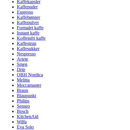
Kaffekapsler
Kaffepuder
Espresso
Kaffebønner
Kaffepulver
Formalet kaffe
Instant kaffe
Koffeinfri kaffe
Kaffesirup
Kaffesukker
Nespresso
Ariete
Smeg
Drip
OBH Nordica
Melitta
Moccamaster
Braun
Blaupunkt
Philips
Senseo
Bosch
KitchenAid
Wilfa
Eva Solo