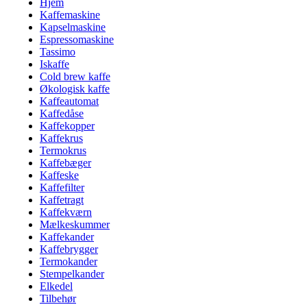
Hjem
Kaffemaskine
Kapselmaskine
Espressomaskine
Tassimo
Iskaffe
Cold brew kaffe
Økologisk kaffe
Kaffeautomat
Kaffedåse
Kaffekopper
Kaffekrus
Termokrus
Kaffebæger
Kaffeske
Kaffefilter
Kaffetragt
Kaffekværn
Mælkeskummer
Kaffekander
Kaffebrygger
Termokander
Stempelkander
Elkedel
Tilbehør