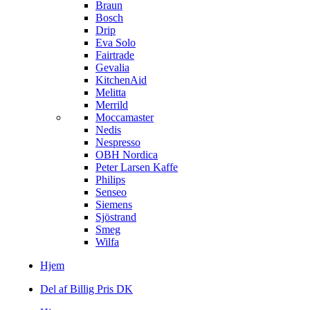
Braun
Bosch
Drip
Eva Solo
Fairtrade
Gevalia
KitchenAid
Melitta
Merrild
Moccamaster
Nedis
Nespresso
OBH Nordica
Peter Larsen Kaffe
Philips
Senseo
Siemens
Sjöstrand
Smeg
Wilfa
Hjem
Del af Billig Pris DK