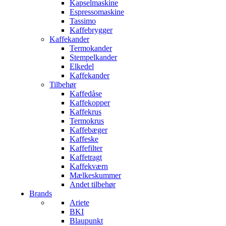
Kapselmaskine
Espressomaskine
Tassimo
Kaffebrygger
Kaffekander
Termokander
Stempelkander
Elkedel
Kaffekander
Tilbehør
Kaffedåse
Kaffekopper
Kaffekrus
Termokrus
Kaffebæger
Kaffeske
Kaffefilter
Kaffetragt
Kaffekværn
Mælkeskummer
Andet tilbehør
Brands
Ariete
BKI
Blaupunkt