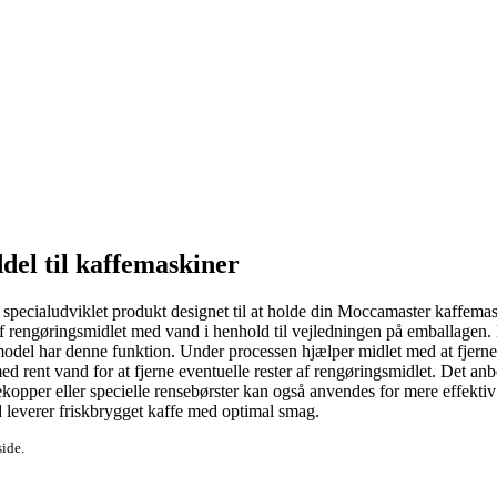
el til kaffemaskiner
ecialudviklet produkt designet til at holde din Moccamaster kaffemaskine
f rengøringsmidlet med vand i henhold til vejledningen på emballagen.
odel har denne funktion. Under processen hjælper midlet med at fjerne 
d rent vand for at fjerne eventuelle rester af rengøringsmidlet. Det an
ekopper eller specielle rensebørster kan også anvendes for mere effektiv
d leverer friskbrygget kaffe med optimal smag.
side.