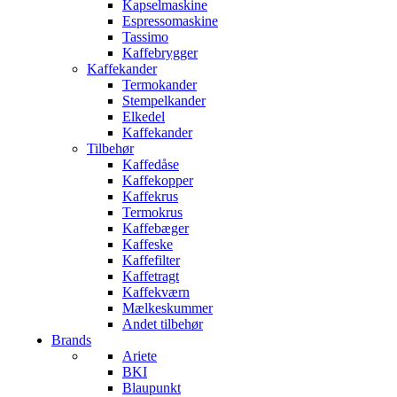
Kapselmaskine
Espressomaskine
Tassimo
Kaffebrygger
Kaffekander
Termokander
Stempelkander
Elkedel
Kaffekander
Tilbehør
Kaffedåse
Kaffekopper
Kaffekrus
Termokrus
Kaffebæger
Kaffeske
Kaffefilter
Kaffetragt
Kaffekværn
Mælkeskummer
Andet tilbehør
Brands
Ariete
BKI
Blaupunkt