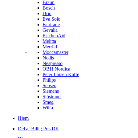
Braun
Bosch
Drip
Eva Solo
Fairtrade
Gevalia
KitchenAid
Melitta
Merrild
Moccamaster
Nedis
Nespresso
OBH Nordica
Peter Larsen Kaffe
Philips
Senseo
Siemens
Sjöstrand
Smeg
Wilfa
Hjem
Del af Billig Pris DK