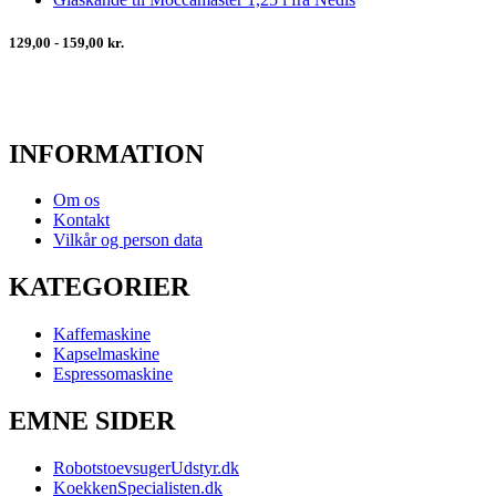
129,00 - 159,00 kr.
INFORMATION
Om os
Kontakt
Vilkår og person data
KATEGORIER
Kaffemaskine
Kapselmaskine
Espressomaskine
EMNE SIDER
RobotstoevsugerUdstyr.dk
KoekkenSpecialisten.dk