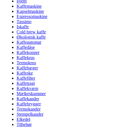
Hjem
Kaffemaskine
Kapselmaskine
Espressomaskine
Tassimo
Iskaffe
Cold brew kaffe
Økologisk kaffe
Kaffeautomat
Kaffedåse
Kaffekopper
Kaffekrus
Termokrus
Kaffebæger
Kaffeske
Kaffefilter
Kaffetragt
Kaffekværn
Mælkeskummer
Kaffekander
Kaffebrygger
Termokander
Stempelkander
Elkedel
Tilbehør