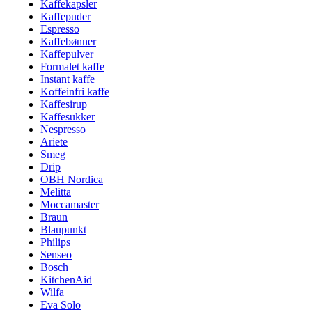
Kaffekapsler
Kaffepuder
Espresso
Kaffebønner
Kaffepulver
Formalet kaffe
Instant kaffe
Koffeinfri kaffe
Kaffesirup
Kaffesukker
Nespresso
Ariete
Smeg
Drip
OBH Nordica
Melitta
Moccamaster
Braun
Blaupunkt
Philips
Senseo
Bosch
KitchenAid
Wilfa
Eva Solo