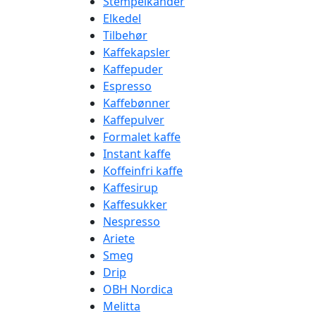
Stempelkander
Elkedel
Tilbehør
Kaffekapsler
Kaffepuder
Espresso
Kaffebønner
Kaffepulver
Formalet kaffe
Instant kaffe
Koffeinfri kaffe
Kaffesirup
Kaffesukker
Nespresso
Ariete
Smeg
Drip
OBH Nordica
Melitta