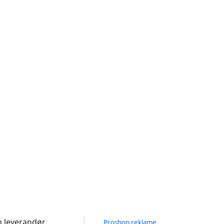
n leverandør
Proshop reklame