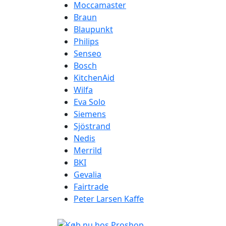
Moccamaster
Braun
Blaupunkt
Philips
Senseo
Bosch
KitchenAid
Wilfa
Eva Solo
Siemens
Sjöstrand
Nedis
Merrild
BKI
Gevalia
Fairtrade
Peter Larsen Kaffe