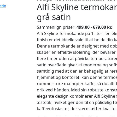
Alfi Skyline termokan
atin
grå satin
Sammenlign priser:
499,00 - 679,00 kr.
Alfi Skyline Termokande på 1 liter i en el
finish er det ideelle valg til at holde din k
Denne termokande er designet med dobb
skaber en effektiv isolering, der bevare
flere timer uden at påvirke temperaturen
satin overflade giver et moderne og sofi
samtidig med at den er behagelig at røre 
hjemmet og kontoret, kan denne term
rumme store mængder kaffe, så du altid
drik ved hånden. Med sin robuste konst
elegante design kombinerer Alfi Skyline 
æstetik, hvilket gør den til en pålidelig 
kaffeentusiaster, der værdsætter kvalitet 