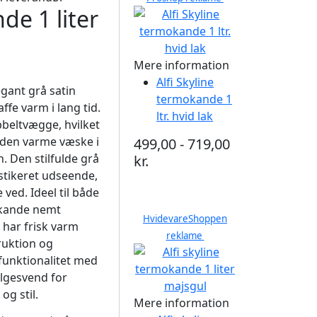
de 1 liter
Mere information
Alfi Skyline
egant grå satin
termokande 1
affe varm i lang tid.
ltr. hvid lak
eltvægge, hvilket
r den varme væske i
499,00 - 719,00
. Den stilfulde grå
kr.
stikeret udseende,
ved. Ideel til både
okande nemt
HvidevareShoppen
 har frisk varm
reklame
ruktion og
funktionalitet med
følgesvend for
og stil.
Mere information