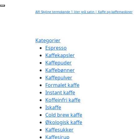
Alfi Skyline termokande 1 liter grå satin | Kaffe og kaffemaskiner
Kategorier
Espresso
Kaffekapsler
Kaffepuder
Kaffebønner
Kaffepulver
Formalet kaffe
Instant kaffe
Koffeinfri kaffe
Iskaffe
Cold brew kaffe
Økologisk kaffe
Kaffesukker
Kaffesirup