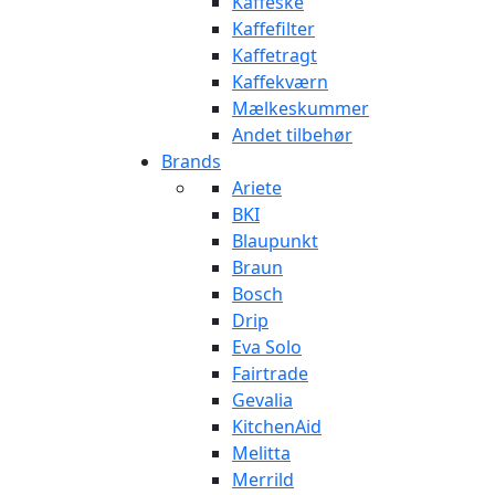
Kaffeske
Kaffefilter
Kaffetragt
Kaffekværn
Mælkeskummer
Andet tilbehør
Brands
Ariete
BKI
Blaupunkt
Braun
Bosch
Drip
Eva Solo
Fairtrade
Gevalia
KitchenAid
Melitta
Merrild