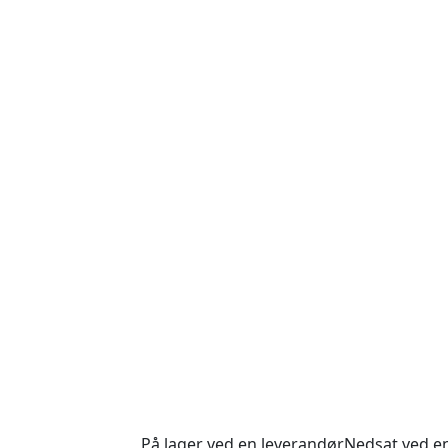
På lager ved en leverandør
Nedsat ved e