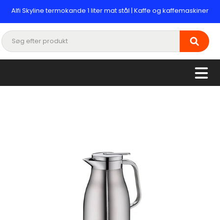
Alfi Skyline termokande 1 liter mat stål | Kaffe og kaffemaskiner