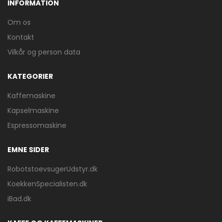
INFORMATION
Om os
Kontakt
Vilkår og person data
KATEGORIER
Kaffemaskine
Kapselmaskine
Espressomaskine
EMNE SIDER
RobotstoevsugerUdstyr.dk
KoekkenSpecialisten.dk
iBad.dk