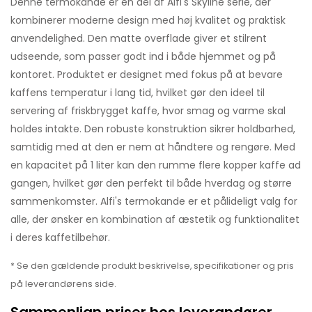
Denne termokande er en del af Alfi's Skyline serie, der
kombinerer moderne design med høj kvalitet og praktisk
anvendelighed. Den matte overflade giver et stilrent
udseende, som passer godt ind i både hjemmet og på
kontoret. Produktet er designet med fokus på at bevare
kaffens temperatur i lang tid, hvilket gør den ideel til
servering af friskbrygget kaffe, hvor smag og varme skal
holdes intakte. Den robuste konstruktion sikrer holdbarhed,
samtidig med at den er nem at håndtere og rengøre. Med
en kapacitet på 1 liter kan den rumme flere kopper kaffe ad
gangen, hvilket gør den perfekt til både hverdag og større
sammenkomster. Alfi's termokande er et pålideligt valg for
alle, der ønsker en kombination af æstetik og funktionalitet
i deres kaffetilbehør.
* Se den gældende produkt beskrivelse, specifikationer og pris
på leverandørens side.
Sammenlign priser hos leverandører